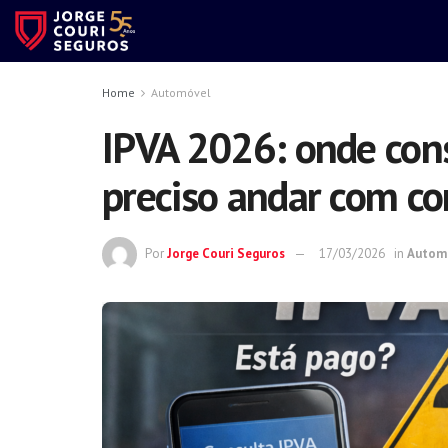
Home
Automóvel
IPVA 2026: onde cons
preciso andar com c
Por
Jorge Couri Seguros
17/03/2026
in
Autom