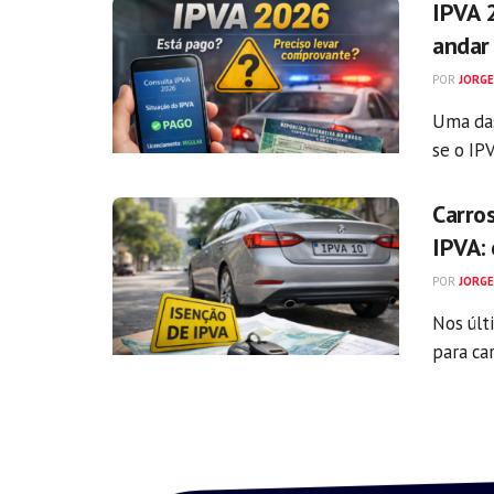
IPVA 
andar
POR
JORGE
Uma das
se o IPV
Carro
IPVA:
POR
JORGE
Nos últ
para car