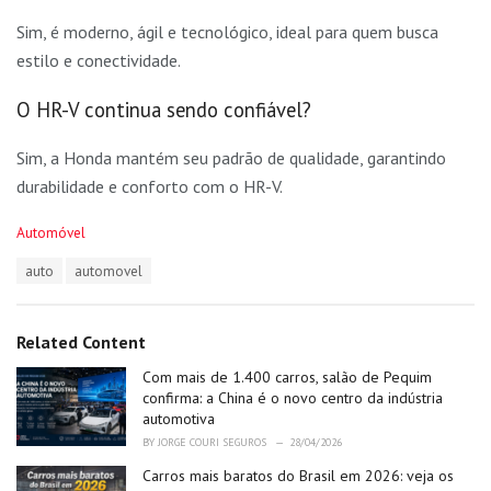
Sim, é moderno, ágil e tecnológico, ideal para quem busca
estilo e conectividade.
O HR-V continua sendo confiável?
Sim, a Honda mantém seu padrão de qualidade, garantindo
durabilidade e conforto com o HR-V.
C
Automóvel
a
T
auto
automovel
t
a
e
g
g
s
o
Related Content
:
r
i
Com mais de 1.400 carros, salão de Pequim
e
confirma: a China é o novo centro da indústria
s
automotiva
:
BY
JORGE COURI SEGUROS
28/04/2026
Carros mais baratos do Brasil em 2026: veja os