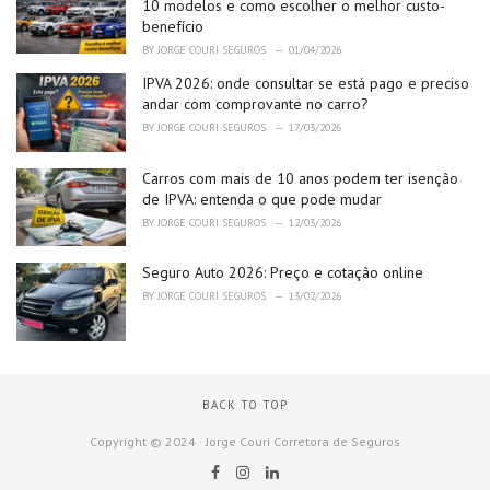
10 modelos e como escolher o melhor custo-
benefício
BY
JORGE COURI SEGUROS
01/04/2026
IPVA 2026: onde consultar se está pago e preciso
andar com comprovante no carro?
BY
JORGE COURI SEGUROS
17/03/2026
Carros com mais de 10 anos podem ter isenção
de IPVA: entenda o que pode mudar
BY
JORGE COURI SEGUROS
12/03/2026
Seguro Auto 2026: Preço e cotação online
BY
JORGE COURI SEGUROS
13/02/2026
BACK TO TOP
Copyright © 2024 · Jorge Couri Corretora de Seguros