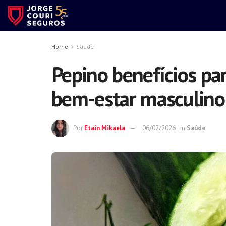
Home
Saúde
Pepino benefícios pa
bem-estar masculino
Por
Etain Mikaela
06/02/2026
in
Saúde