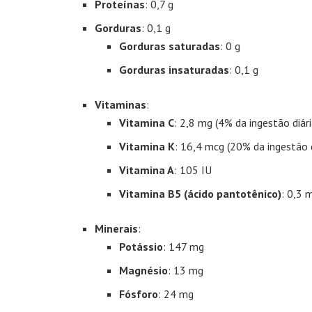
Proteínas
: 0,7 g
Gorduras
: 0,1 g
Gorduras saturadas
: 0 g
Gorduras insaturadas
: 0,1 g
Vitaminas
:
Vitamina C
: 2,8 mg (4% da ingestão diá
Vitamina K
: 16,4 mcg (20% da ingestão 
Vitamina A
: 105 IU
Vitamina B5 (ácido pantotênico)
: 0,3 
Minerais
:
Potássio
: 147 mg
Magnésio
: 13 mg
Fósforo
: 24 mg