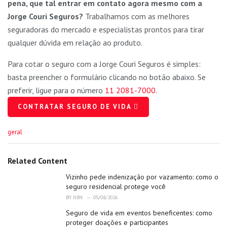
pena, que tal entrar em contato agora mesmo com a
Jorge Couri Seguros?
Trabalhamos com as melhores
seguradoras do mercado e especialistas prontos para tirar
qualquer dúvida em relação ao produto.
Para cotar o seguro com a Jorge Couri Seguros é simples:
basta preencher o formulário clicando no botão abaixo. Se
preferir, ligue para o número
11 2081-7000
.
CONTRATAR SEGURO DE VIDA
C
geral
a
t
e
Related Content
g
o
Vizinho pede indenização por vazamento: como o
r
seguro residencial protege você
i
BY
N8N
05/08/2026
e
Seguro de vida em eventos beneficentes: como
s
:
proteger doações e participantes