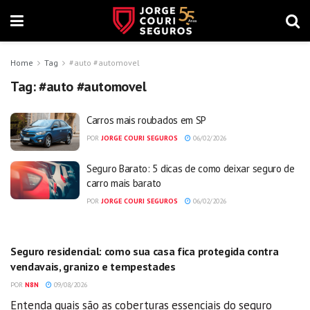
Home
Tag
#auto #automovel
Tag:
#auto #automovel
Carros mais roubados em SP
POR
JORGE COURI SEGUROS
06/02/2026
Seguro Barato: 5 dicas de como deixar seguro de
carro mais barato
POR
JORGE COURI SEGUROS
06/02/2026
GERAL
Seguro residencial: como sua casa fica protegida contra
vendavais, granizo e tempestades
POR
N8N
09/08/2026
Entenda quais são as coberturas essenciais do seguro