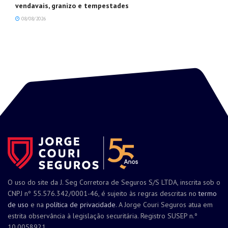
vendavais, granizo e tempestades
08/08/2026
O uso do site da J. Seg Corretora de Seguros S/S LTDA, inscrita sob o
CNPJ nº 55.576.342/0001-46, é sujeito às regras descritas no
termo
de uso
e na
política de privacidade
. A Jorge Couri Seguros atua em
estrita observância à legislação securitária. Registro SUSEP n.º
10.0058921.