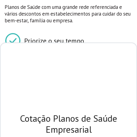
Planos de Saúde com uma grande rede referenciada e
vários descontos em estabelecimentos para cuidar do seu
bem-estar, família ou empresa.
Priorize o seu tempo
Realize uma cotação online e receba um comparativo de
todos os planos de saúde da corretora mais bem
avaliada nas mídias sociais.
Plano de Saúde com descontos de
até 35%
Se você é uma empresa, confira as condições
imperdíveis para o seu CNPJ com descontos de até 35%.
Cotação Planos de Saúde
Empresarial