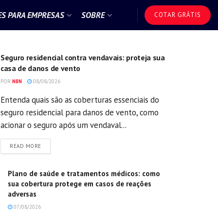
S PARA EMPRESAS
SOBRE
COTAR GRÁTIS
GERAL
Seguro residencial contra vendavais: proteja sua
casa de danos de vento
POR
N8N
08/08/2026
Entenda quais são as coberturas essenciais do
seguro residencial para danos de vento, como
acionar o seguro após um vendaval...
DETAILS
READ MORE
Plano de saúde e tratamentos médicos: como
sua cobertura protege em casos de reações
adversas
07/08/2026