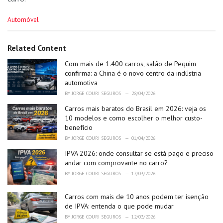
C
Automóvel
a
t
e
Related Content
g
o
Com mais de 1.400 carros, salão de Pequim
r
confirma: a China é o novo centro da indústria
i
automotiva
e
BY
JORGE COURI SEGUROS
28/04/2026
s
:
Carros mais baratos do Brasil em 2026: veja os
10 modelos e como escolher o melhor custo-
benefício
BY
JORGE COURI SEGUROS
01/04/2026
IPVA 2026: onde consultar se está pago e preciso
andar com comprovante no carro?
BY
JORGE COURI SEGUROS
17/03/2026
Carros com mais de 10 anos podem ter isenção
de IPVA: entenda o que pode mudar
BY
JORGE COURI SEGUROS
12/03/2026