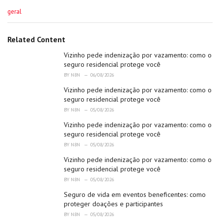
C
geral
a
t
e
Related Content
g
o
Vizinho pede indenização por vazamento: como o
r
seguro residencial protege você
i
BY
N8N
06/08/2026
e
Vizinho pede indenização por vazamento: como o
s
:
seguro residencial protege você
BY
N8N
05/08/2026
Vizinho pede indenização por vazamento: como o
seguro residencial protege você
BY
N8N
05/08/2026
Vizinho pede indenização por vazamento: como o
seguro residencial protege você
BY
N8N
05/08/2026
Seguro de vida em eventos beneficentes: como
proteger doações e participantes
BY
N8N
05/08/2026