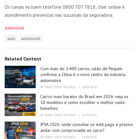
Os canais incluem telefone 0800 707 7818, chat online e
atendimento presencial nas sucursais da seguradora.
C
Automóvel
a
T
auto
automovel
t
a
e
g
g
s
o
Related Content
:
r
i
Com mais de 1.400 carros, salão de Pequim
e
confirma: a China é o novo centro da indústria
s
automotiva
:
BY
JORGE COURI SEGUROS
28/04/2026
Carros mais baratos do Brasil em 2026: veja os
10 modelos e como escolher o melhor custo-
benefício
BY
JORGE COURI SEGUROS
01/04/2026
IPVA 2026: onde consultar se está pago e preciso
andar com comprovante no carro?
BY
JORGE COURI SEGUROS
17/03/2026