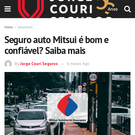
Home
Automóvel
Seguro auto Mitsui é bom e
confiável? Saiba mais
By
Jorge Couri Seguros
6 meses Ago