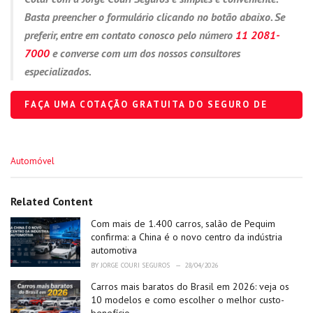
Basta preencher o formulário clicando no botão abaixo. Se
preferir, entre em contato conosco pelo número
11 2081-
7000
e converse com um dos nossos consultores
especializados.
FAÇA UMA COTAÇÃO GRATUITA DO SEGURO DE
CARRO
C
Automóvel
a
t
e
Related Content
g
o
Com mais de 1.400 carros, salão de Pequim
r
confirma: a China é o novo centro da indústria
i
automotiva
e
BY
JORGE COURI SEGUROS
28/04/2026
s
:
Carros mais baratos do Brasil em 2026: veja os
10 modelos e como escolher o melhor custo-
benefício