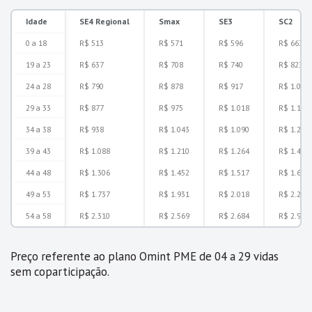
Idade
SE4 Regional
Smax
SE3
SC2
0 a 18
R$ 513
R$ 571
R$ 596
R$ 663
19 a 23
R$ 637
R$ 708
R$ 740
R$ 823
24 a 28
R$ 790
R$ 878
R$ 917
R$ 1.020
29 a 33
R$ 877
R$ 975
R$ 1.018
R$ 1.133
34 a 38
R$ 938
R$ 1.043
R$ 1.090
R$ 1.212
39 a 43
R$ 1.088
R$ 1.210
R$ 1.264
R$ 1.406
44 a 48
R$ 1.306
R$ 1.452
R$ 1.517
R$ 1.687
49 a 53
R$ 1.737
R$ 1.931
R$ 2.018
R$ 2.244
54 a 58
R$ 2.310
R$ 2.569
R$ 2.684
R$ 2.985
Preço referente ao plano Omint PME de 04 a 29 vidas
sem coparticipação.